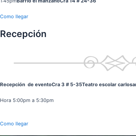
1:45pm
Barrio el manzano
Cra 14 # 24-36
Como llegar
Recepción
Recepción de evento
Cra 3 # 5-35
Teatro escolar carlos
Hora 5:00pm a 5:30pm
Como llegar