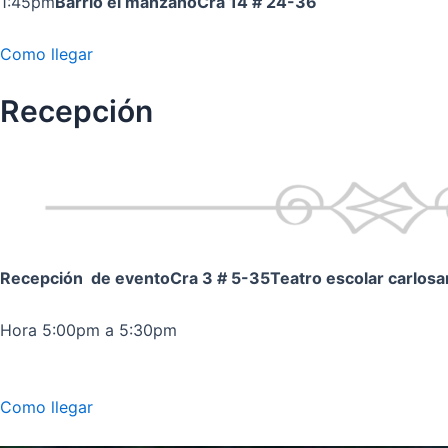
1:45pm
Barrio el manzano
Cra 14 # 24-36
Como llegar
Recepción
Recepción de evento
Cra 3 # 5-35
Teatro escolar carlos
Hora 5:00pm a 5:30pm
Como llegar