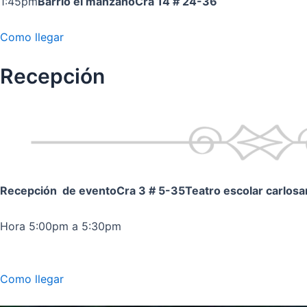
1:45pm
Barrio el manzano
Cra 14 # 24-36
Como llegar
Recepción
Recepción de evento
Cra 3 # 5-35
Teatro escolar carlos
Hora 5:00pm a 5:30pm
Como llegar