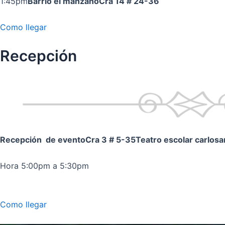
1:45pm
Barrio el manzano
Cra 14 # 24-36
Como llegar
Recepción
Recepción de evento
Cra 3 # 5-35
Teatro escolar carlos
Hora 5:00pm a 5:30pm
Como llegar