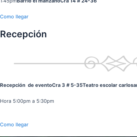
1:45pm
Barrio el manzano
Cra 14 # 24-36
Como llegar
Recepción
Recepción de evento
Cra 3 # 5-35
Teatro escolar carlos
Hora 5:00pm a 5:30pm
Como llegar