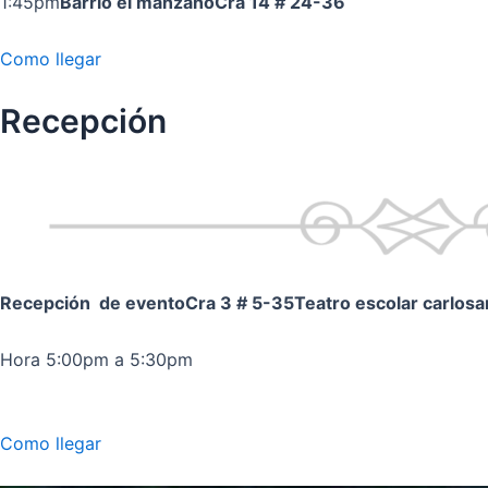
1:45pm
Barrio el manzano
Cra 14 # 24-36
Como llegar
Recepción
Recepción de evento
Cra 3 # 5-35
Teatro escolar carlos
Hora 5:00pm a 5:30pm
Como llegar