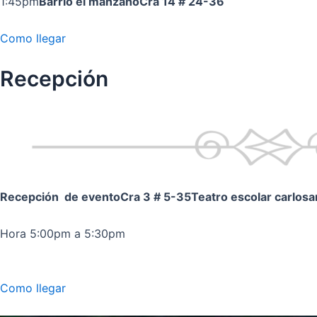
1:45pm
Barrio el manzano
Cra 14 # 24-36
Como llegar
Recepción
Recepción de evento
Cra 3 # 5-35
Teatro escolar carlos
Hora 5:00pm a 5:30pm
Como llegar