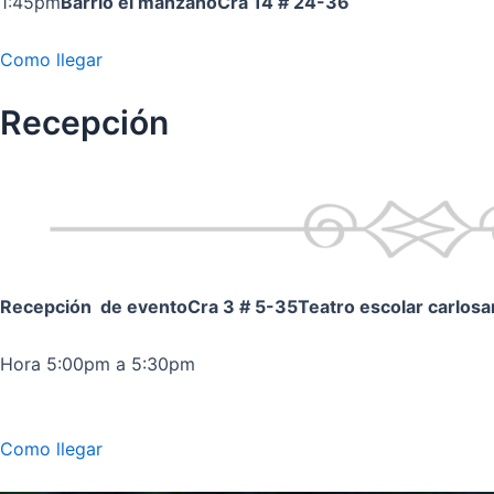
1:45pm
Barrio el manzano
Cra 14 # 24-36
Como llegar
Recepción
Recepción de evento
Cra 3 # 5-35
Teatro escolar carlos
Hora 5:00pm a 5:30pm
Como llegar