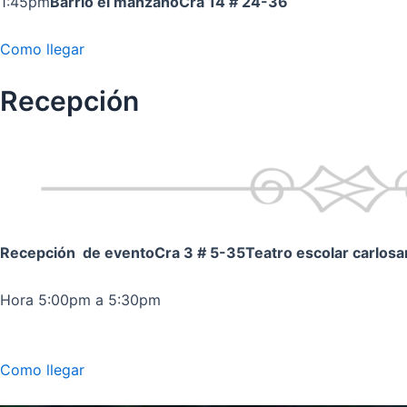
1:45pm
Barrio el manzano
Cra 14 # 24-36
Como llegar
Recepción
Recepción de evento
Cra 3 # 5-35
Teatro escolar carlos
Hora 5:00pm a 5:30pm
Como llegar