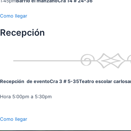
1:45pm
Barrio el manzano
Cra 14 # 24-36
Como llegar
Recepción
Recepción de evento
Cra 3 # 5-35
Teatro escolar carlos
Hora 5:00pm a 5:30pm
Como llegar