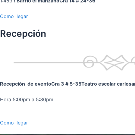
1:45pm
Barrio el manzano
Cra 14 # 24-36
Como llegar
Recepción
Recepción de evento
Cra 3 # 5-35
Teatro escolar carlos
Hora 5:00pm a 5:30pm
Como llegar