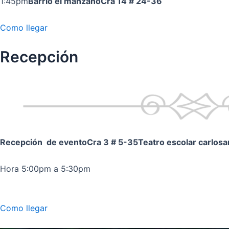
1:45pm
Barrio el manzano
Cra 14 # 24-36
Como llegar
Recepción
Recepción de evento
Cra 3 # 5-35
Teatro escolar carlos
Hora 5:00pm a 5:30pm
Como llegar