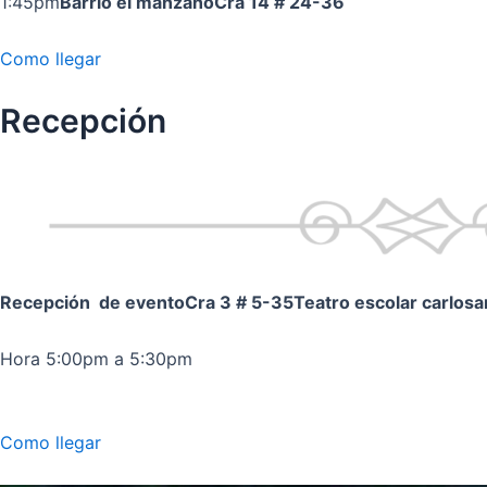
1:45pm
Barrio el manzano
Cra 14 # 24-36
Como llegar
Recepción
Recepción de evento
Cra 3 # 5-35
Teatro escolar carlos
Hora 5:00pm a 5:30pm
Como llegar