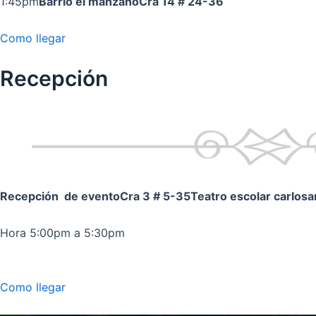
1:45pm
Barrio el manzano
Cra 14 # 24-36
Como llegar
Recepción
Recepción de evento
Cra 3 # 5-35
Teatro escolar carlos
Hora 5:00pm a 5:30pm
Como llegar