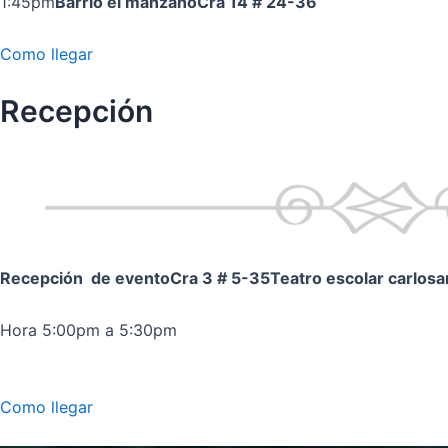
1:45pm
Barrio el manzano
Cra 14 # 24-36
Como llegar
Recepción
Recepción de evento
Cra 3 # 5-35
Teatro escolar carlos
Hora 5:00pm a 5:30pm
Como llegar