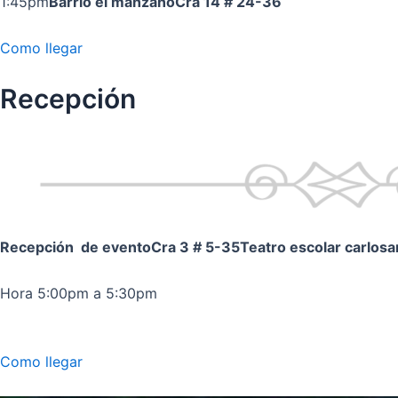
1:45pm
Barrio el manzano
Cra 14 # 24-36
Como llegar
Recepción
Recepción de evento
Cra 3 # 5-35
Teatro escolar carlos
Hora 5:00pm a 5:30pm
Como llegar